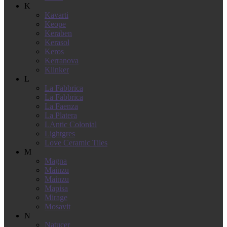
K
Kavarti
Keope
Keraben
Kerasol
Keros
Kerranova
Klinker
L
La Fabbrica
La Fabbrica
La Faenza
La Platera
LAntic Colonial
Lightgres
Love Ceramic Tiles
M
Magna
Mainzu
Mainzu
Mapisa
Mirage
Mosavit
N
Natucer