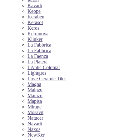
Kavarti
Keope
Keraben
Kerasol
Keros
Kerranova
Klinker
La Fabbrica
La Fabbrica
La Faenza
La Platera
LAntic Colonial
Lightgres
Love Ceramic Tiles
Magna
Mainzu
Mainzu
Mapisa
Mirage
Mosavit
Natucer
Navarti
Naxos
NewKer