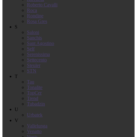
Roberto Cavalli
Roca
Rondine
Rosa Gres
S
Saloni
Sanchis
Sant Agostino
Self
Serenissima
Settecento
Steuler
STN
T
Tau
Tonalite
TopCer
Trend
Tubadzin
U
Urbatek
V
Vallelunga
Venatto
Venis