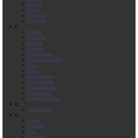
Navarti
Naxos
NewKer
Novabell
P
Pamesa
Pastorelli
Peronda
Peronda
Petra Antiqua
Piemme Valentino
Plaza
Polis
Porcela Bobo
Porcelaingres
Porcelanite Dos
Porcelanosa
Progress Profiles
Q
Quintessenza
R
Ragno
Realonda
Rex
Ricchetti