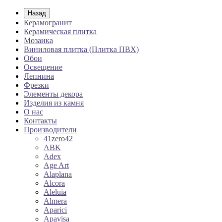
Назад
Керамогранит
Керамическая плитка
Мозаика
Виниловая плитка (Плитка ПВХ)
Обои
Освещение
Лепнина
Фрезки
Элементы декора
Изделия из камня
О нас
Контакты
Производители
41zero42
ABK
Adex
Age Art
Alaplana
Alcora
Aleluia
Almera
Aparici
Apavisa