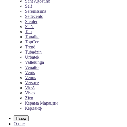
Sant Agostino
Self
Serenissima
Settecento
Steuler
STN
Tau
Tonalite
TopCer
Trend
Tubadzin
Urbatek
Vallelunga
Venatto
Venis
Venus
Versace
VitrA
Vives
Zien
Керама Марацци
Керлайф
Назад
О нас