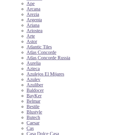
Ape
Arcana
Arezia
Argenta
Ariana
Ariostea
Arte
Astor
Atlantic Tiles
Atlas Concorde
Atlas Concorde Russia
Aurelia
Azteca
Azulejos El Mijares
Azulev
Azuliber
Baldocer
BayKer
Belmar
Bestile
Blustyle
Butech
Caesar
Cas
Casa Dolce Casa