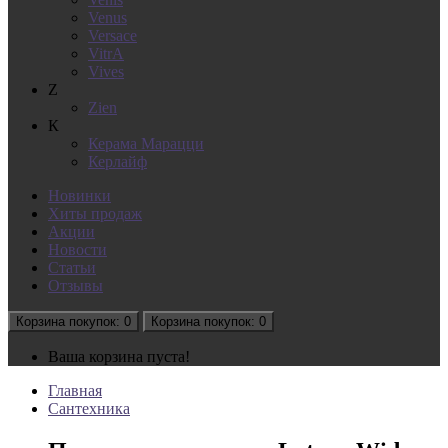
Venus
Versace
VitrA
Vives
Z
Zien
К
Керама Марацци
Керлайф
Новинки
Хиты продаж
Акции
Новости
Статьи
Отзывы
Корзина
покупок
: 0
Корзина
покупок
: 0
Ваша корзина пуста!
Главная
Сантехника