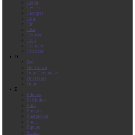
Cerpa
Cevica
Cicogres
Cifre
Cir
Cisa
Codicer
Colli
Colorker
Cristacer
D
Dar
Del Conca
Dom Ceramiche
Dual Gres
Dune
E
Edimax
El Molino
Elios
Emigres
EnergieKer
Epoca
Equipe
Estima