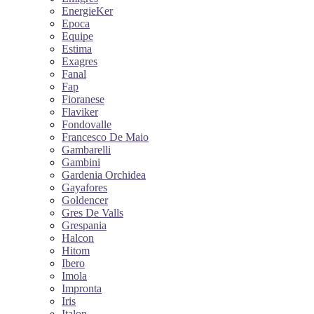
EnergieKer
Epoca
Equipe
Estima
Exagres
Fanal
Fap
Fioranese
Flaviker
Fondovalle
Francesco De Maio
Gambarelli
Gambini
Gardenia Orchidea
Gayafores
Goldencer
Gres De Valls
Grespania
Halcon
Hitom
Ibero
Imola
Impronta
Iris
Italon