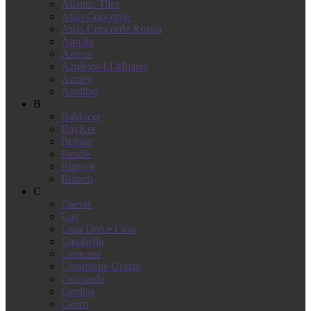
Atlantic Tiles
Atlas Concorde
Atlas Concorde Russia
Aurelia
Azteca
Azulejos El Mijares
Azulev
Azuliber
B
Baldocer
BayKer
Belmar
Bestile
Blustyle
Butech
C
Caesar
Cas
Casa Dolce Casa
Casabella
Ceracasa
Ceramiche Grazia
Cerasarda
Cerdisa
Cerim