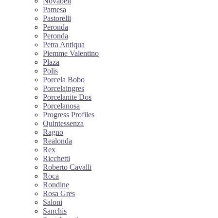
Novabell
Pamesa
Pastorelli
Peronda
Peronda
Petra Antiqua
Piemme Valentino
Plaza
Polis
Porcela Bobo
Porcelaingres
Porcelanite Dos
Porcelanosa
Progress Profiles
Quintessenza
Ragno
Realonda
Rex
Ricchetti
Roberto Cavalli
Roca
Rondine
Rosa Gres
Saloni
Sanchis