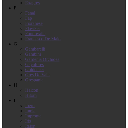
Exagres
F
Fanal
Fap
Fioranese
Flaviker
Fondovalle
Francesco De Maio
G
Gambarelli
Gambini
Gardenia Orchidea
Gayafores
Goldencer
Gres De Valls
Grespania
H
Halcon
Hitom
I
Ibero
Imola
Impronta
Iris
Italon