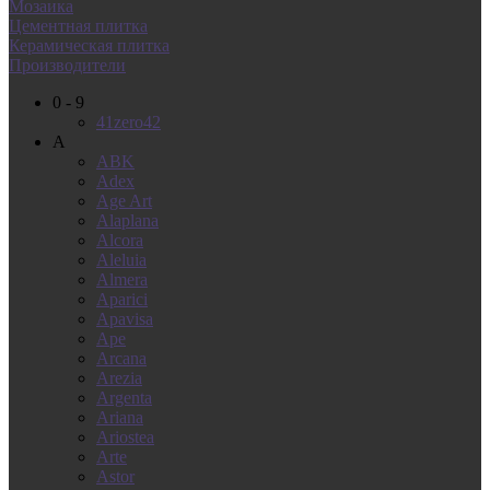
Мозаика
Цементная плитка
Керамическая плитка
Производители
0 - 9
41zero42
A
ABK
Adex
Age Art
Alaplana
Alcora
Aleluia
Almera
Aparici
Apavisa
Ape
Arcana
Arezia
Argenta
Ariana
Ariostea
Arte
Astor