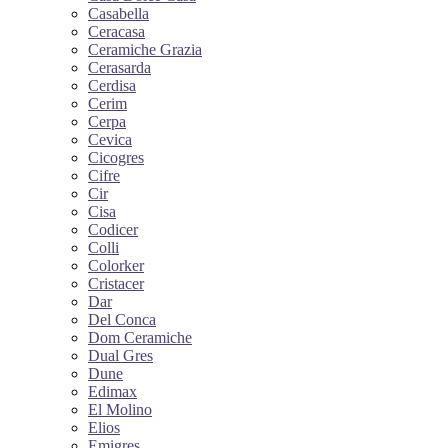
Casabella
Ceracasa
Ceramiche Grazia
Cerasarda
Cerdisa
Cerim
Cerpa
Cevica
Cicogres
Cifre
Cir
Cisa
Codicer
Colli
Colorker
Cristacer
Dar
Del Conca
Dom Ceramiche
Dual Gres
Dune
Edimax
El Molino
Elios
Emigres