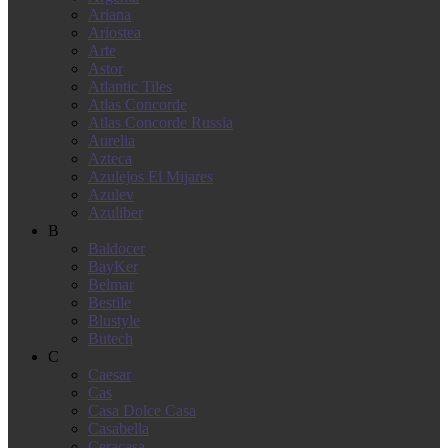
Ariana
Ariostea
Arte
Astor
Atlantic Tiles
Atlas Concorde
Atlas Concorde Russia
Aurelia
Azteca
Azulejos El Mijares
Azulev
Azuliber
B
Baldocer
BayKer
Belmar
Bestile
Blustyle
Butech
C
Caesar
Cas
Casa Dolce Casa
Casabella
Ceracasa