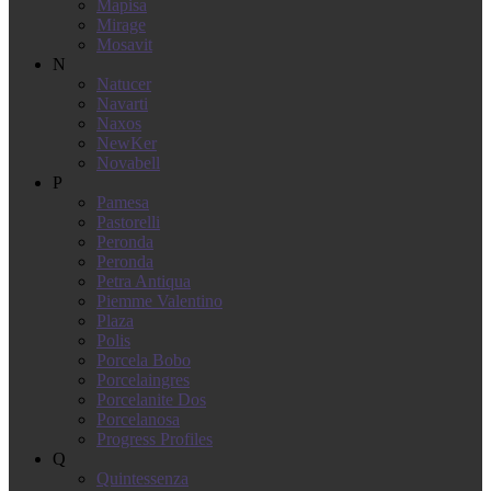
Mapisa
Mirage
Mosavit
N
Natucer
Navarti
Naxos
NewKer
Novabell
P
Pamesa
Pastorelli
Peronda
Peronda
Petra Antiqua
Piemme Valentino
Plaza
Polis
Porcela Bobo
Porcelaingres
Porcelanite Dos
Porcelanosa
Progress Profiles
Q
Quintessenza