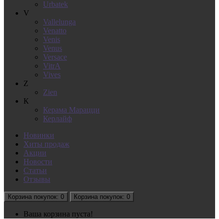
Urbatek
V
Vallelunga
Venatto
Venis
Venus
Versace
VitrA
Vives
Z
Zien
К
Керама Марацци
Керлайф
Новинки
Хиты продаж
Акции
Новости
Статьи
Отзывы
Корзина
покупок
: 0
Корзина
покупок
: 0
Ваша корзина пуста!