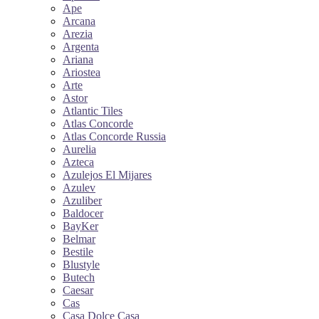
Ape
Arcana
Arezia
Argenta
Ariana
Ariostea
Arte
Astor
Atlantic Tiles
Atlas Concorde
Atlas Concorde Russia
Aurelia
Azteca
Azulejos El Mijares
Azulev
Azuliber
Baldocer
BayKer
Belmar
Bestile
Blustyle
Butech
Caesar
Cas
Casa Dolce Casa