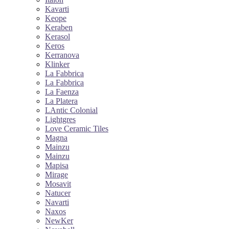
Kavarti
Keope
Keraben
Kerasol
Keros
Kerranova
Klinker
La Fabbrica
La Fabbrica
La Faenza
La Platera
LAntic Colonial
Lightgres
Love Ceramic Tiles
Magna
Mainzu
Mainzu
Mapisa
Mirage
Mosavit
Natucer
Navarti
Naxos
NewKer