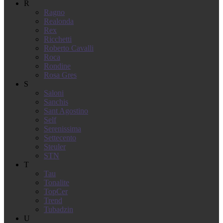
R
Ragno
Realonda
Rex
Ricchetti
Roberto Cavalli
Roca
Rondine
Rosa Gres
S
Saloni
Sanchis
Sant Agostino
Self
Serenissima
Settecento
Steuler
STN
T
Tau
Tonalite
TopCer
Trend
Tubadzin
U