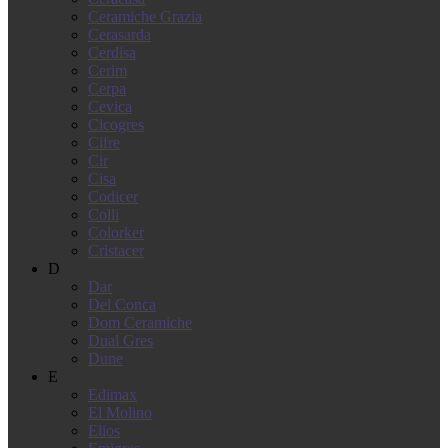
Ceramiche Grazia
Cerasarda
Cerdisa
Cerim
Cerpa
Cevica
Cicogres
Cifre
Cir
Cisa
Codicer
Colli
Colorker
Cristacer
D
Dar
Del Conca
Dom Ceramiche
Dual Gres
Dune
E
Edimax
El Molino
Elios