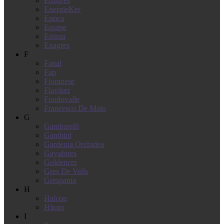
Emigres
EnergieKer
Epoca
Equipe
Estima
Exagres
F
Fanal
Fap
Fioranese
Flaviker
Fondovalle
Francesco De Maio
G
Gambarelli
Gambini
Gardenia Orchidea
Gayafores
Goldencer
Gres De Valls
Grespania
H
Halcon
Hitom
I