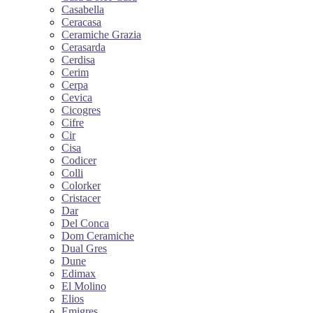
Casabella
Ceracasa
Ceramiche Grazia
Cerasarda
Cerdisa
Cerim
Cerpa
Cevica
Cicogres
Cifre
Cir
Cisa
Codicer
Colli
Colorker
Cristacer
Dar
Del Conca
Dom Ceramiche
Dual Gres
Dune
Edimax
El Molino
Elios
Emigres