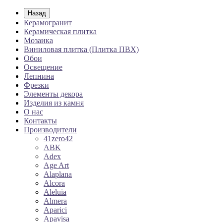
Назад
Керамогранит
Керамическая плитка
Мозаика
Виниловая плитка (Плитка ПВХ)
Обои
Освещение
Лепнина
Фрезки
Элементы декора
Изделия из камня
О нас
Контакты
Производители
41zero42
ABK
Adex
Age Art
Alaplana
Alcora
Aleluia
Almera
Aparici
Apavisa