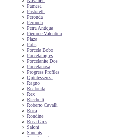
Novabell
Pamesa
Pastorelli
Peronda
Peronda
Petra Antiqua
Piemme Valentino
Plaza
Polis
Porcela Bobo
Porcelaingres
Porcelanite Dos
Porcelanosa
Progress Profiles
Quintessenza
Ragno
Realonda
Rex
Ricchetti
Roberto Cavalli
Roca
Rondine
Rosa Gres
Saloni
Sanchis