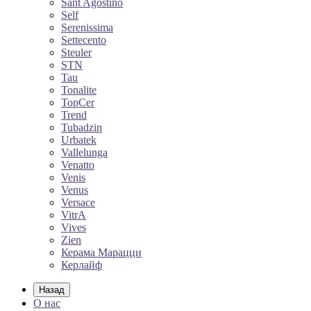
Sant Agostino
Self
Serenissima
Settecento
Steuler
STN
Tau
Tonalite
TopCer
Trend
Tubadzin
Urbatek
Vallelunga
Venatto
Venis
Venus
Versace
VitrA
Vives
Zien
Керама Марацци
Керлайф
Назад
О нас