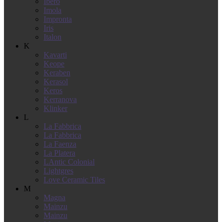
Ibero
Imola
Impronta
Iris
Italon
K
Kavarti
Keope
Keraben
Kerasol
Keros
Kerranova
Klinker
L
La Fabbrica
La Fabbrica
La Faenza
La Platera
LAntic Colonial
Lightgres
Love Ceramic Tiles
M
Magna
Mainzu
Mainzu