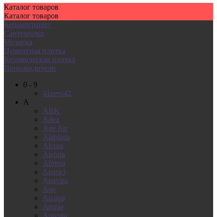
Каталог
товаров
Каталог
товаров
Керамогранит
Сантехника
Мозаика
Цементная плитка
Керамическая плитка
Производители
0 - 9
41zero42
A
ABK
Adex
Age Art
Alaplana
Alcora
Aleluia
Almera
Aparici
Apavisa
Ape
Arcana
Arezia
Argenta