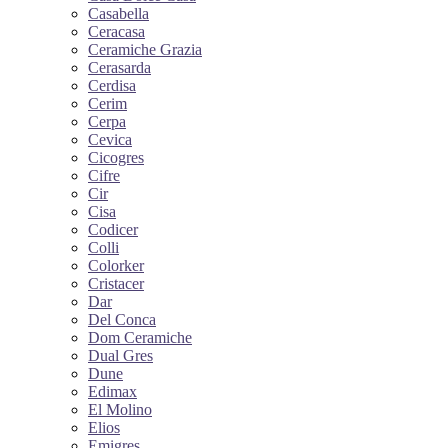
Casabella
Ceracasa
Ceramiche Grazia
Cerasarda
Cerdisa
Cerim
Cerpa
Cevica
Cicogres
Cifre
Cir
Cisa
Codicer
Colli
Colorker
Cristacer
Dar
Del Conca
Dom Ceramiche
Dual Gres
Dune
Edimax
El Molino
Elios
Emigres