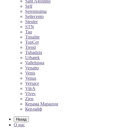
Sant Agostino
Self
Serenissima
Settecento
Steuler
STN
Tau
Tonalite
TopCer
Trend
Tubadzin
Urbatek
Vallelunga
Venatto
Venis
Venus
Versace
VitrA
Vives
Zien
Керама Марацци
Керлайф
Назад
О нас