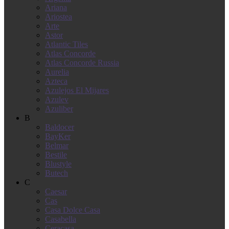
Ariana
Ariostea
Arte
Astor
Atlantic Tiles
Atlas Concorde
Atlas Concorde Russia
Aurelia
Azteca
Azulejos El Mijares
Azulev
Azuliber
B
Baldocer
BayKer
Belmar
Bestile
Blustyle
Butech
C
Caesar
Cas
Casa Dolce Casa
Casabella
Ceracasa