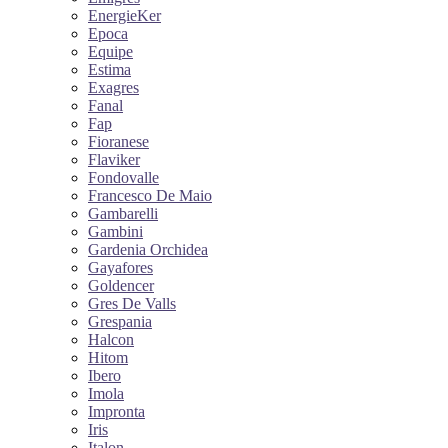
EnergieKer
Epoca
Equipe
Estima
Exagres
Fanal
Fap
Fioranese
Flaviker
Fondovalle
Francesco De Maio
Gambarelli
Gambini
Gardenia Orchidea
Gayafores
Goldencer
Gres De Valls
Grespania
Halcon
Hitom
Ibero
Imola
Impronta
Iris
Italon