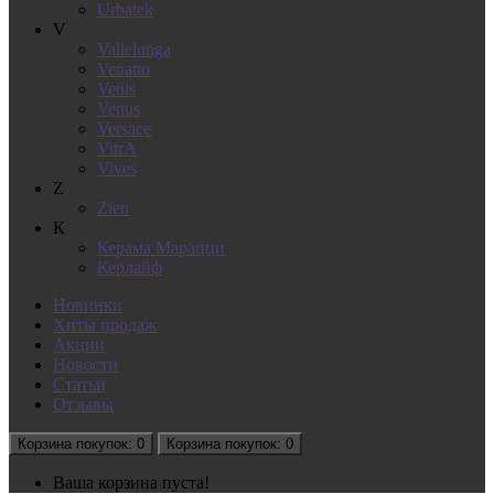
Urbatek
V
Vallelunga
Venatto
Venis
Venus
Versace
VitrA
Vives
Z
Zien
К
Керама Марацци
Керлайф
Новинки
Хиты продаж
Акции
Новости
Статьи
Отзывы
Корзина
покупок
: 0
Корзина
покупок
: 0
Ваша корзина пуста!