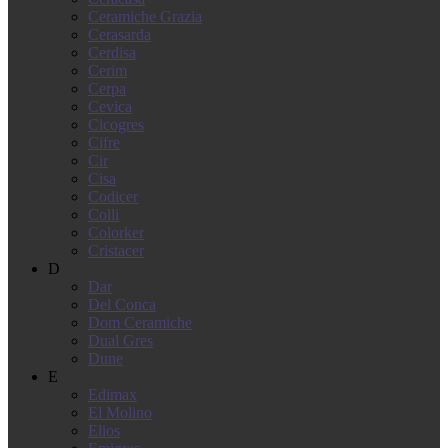
Ceramiche Grazia
Cerasarda
Cerdisa
Cerim
Cerpa
Cevica
Cicogres
Cifre
Cir
Cisa
Codicer
Colli
Colorker
Cristacer
D
Dar
Del Conca
Dom Ceramiche
Dual Gres
Dune
E
Edimax
El Molino
Elios