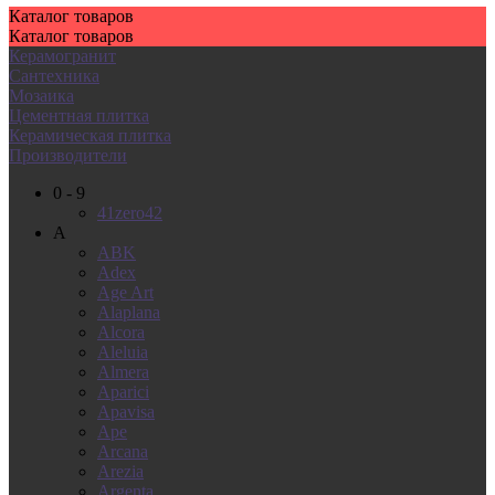
Каталог
товаров
Каталог
товаров
Керамогранит
Сантехника
Мозаика
Цементная плитка
Керамическая плитка
Производители
0 - 9
41zero42
A
ABK
Adex
Age Art
Alaplana
Alcora
Aleluia
Almera
Aparici
Apavisa
Ape
Arcana
Arezia
Argenta