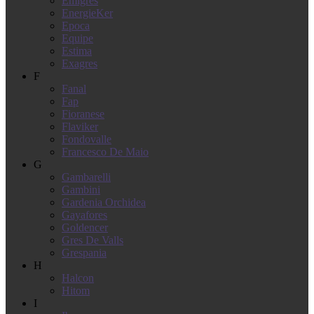
Emigres
EnergieKer
Epoca
Equipe
Estima
Exagres
F
Fanal
Fap
Fioranese
Flaviker
Fondovalle
Francesco De Maio
G
Gambarelli
Gambini
Gardenia Orchidea
Gayafores
Goldencer
Gres De Valls
Grespania
H
Halcon
Hitom
I