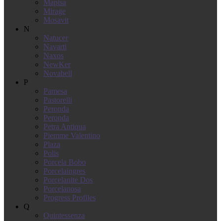
Mapisa
Mirage
Mosavit
N
Natucer
Navarti
Naxos
NewKer
Novabell
P
Pamesa
Pastorelli
Peronda
Peronda
Petra Antiqua
Piemme Valentino
Plaza
Polis
Porcela Bobo
Porcelaingres
Porcelanite Dos
Porcelanosa
Progress Profiles
Q
Quintessenza