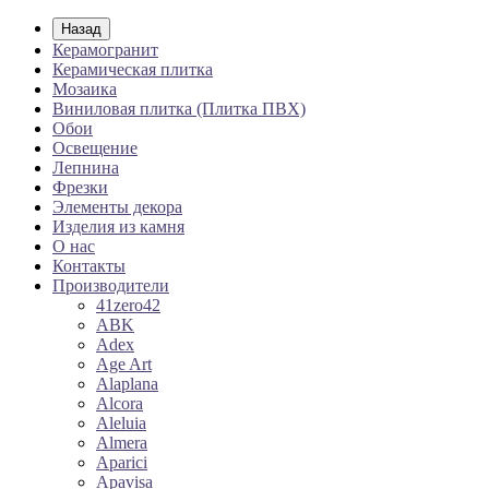
Назад
Керамогранит
Керамическая плитка
Мозаика
Виниловая плитка (Плитка ПВХ)
Обои
Освещение
Лепнина
Фрезки
Элементы декора
Изделия из камня
О нас
Контакты
Производители
41zero42
ABK
Adex
Age Art
Alaplana
Alcora
Aleluia
Almera
Aparici
Apavisa