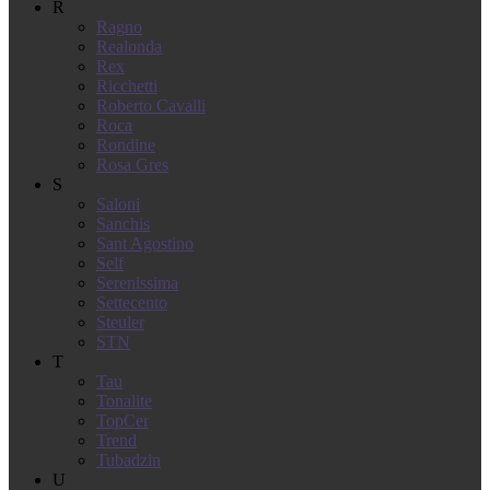
R
Ragno
Realonda
Rex
Ricchetti
Roberto Cavalli
Roca
Rondine
Rosa Gres
S
Saloni
Sanchis
Sant Agostino
Self
Serenissima
Settecento
Steuler
STN
T
Tau
Tonalite
TopCer
Trend
Tubadzin
U