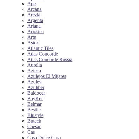
Ape
Arcana
Arezia
Argenta
Ariana
Ariostea
Arte
Astor
Atlantic Tiles
Atlas Concorde
Atlas Concorde Russia
Aurelia
Azteca
Azulejos El Mijares
Azulev
Azuliber
Baldocer
BayKer
Belmar
Bestile
Blustyle
Butech
Caesar
Cas
Casa Dolce Casa