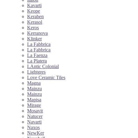
Kavarti
Keope
Keraben
Kerasol
Keros
Kerranova
Klinker
La Fabbrica
La Fabbrica
La Faenza
La Platera
LAntic Colonial
Lightgres
Love Ceramic Tiles
Magna
Mainzu
Mainzu
Mapisa
Mirage
Mosavit
Natucer
Navarti
Naxos
NewKer