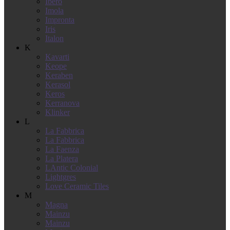
Ibero
Imola
Impronta
Iris
Italon
K
Kavarti
Keope
Keraben
Kerasol
Keros
Kerranova
Klinker
L
La Fabbrica
La Fabbrica
La Faenza
La Platera
LAntic Colonial
Lightgres
Love Ceramic Tiles
M
Magna
Mainzu
Mainzu