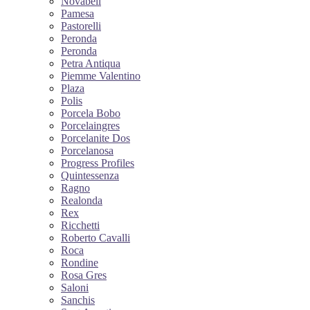
Novabell
Pamesa
Pastorelli
Peronda
Peronda
Petra Antiqua
Piemme Valentino
Plaza
Polis
Porcela Bobo
Porcelaingres
Porcelanite Dos
Porcelanosa
Progress Profiles
Quintessenza
Ragno
Realonda
Rex
Ricchetti
Roberto Cavalli
Roca
Rondine
Rosa Gres
Saloni
Sanchis