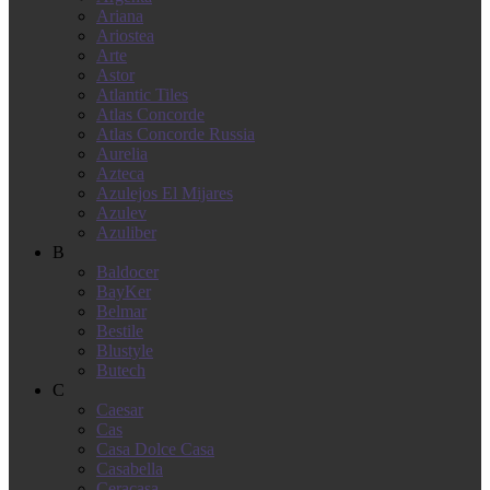
Ariana
Ariostea
Arte
Astor
Atlantic Tiles
Atlas Concorde
Atlas Concorde Russia
Aurelia
Azteca
Azulejos El Mijares
Azulev
Azuliber
B
Baldocer
BayKer
Belmar
Bestile
Blustyle
Butech
C
Caesar
Cas
Casa Dolce Casa
Casabella
Ceracasa