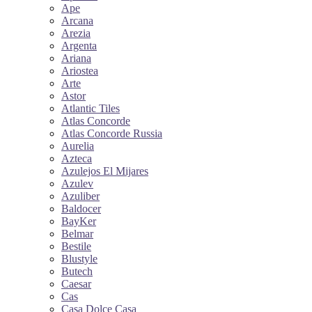
Ape
Arcana
Arezia
Argenta
Ariana
Ariostea
Arte
Astor
Atlantic Tiles
Atlas Concorde
Atlas Concorde Russia
Aurelia
Azteca
Azulejos El Mijares
Azulev
Azuliber
Baldocer
BayKer
Belmar
Bestile
Blustyle
Butech
Caesar
Cas
Casa Dolce Casa