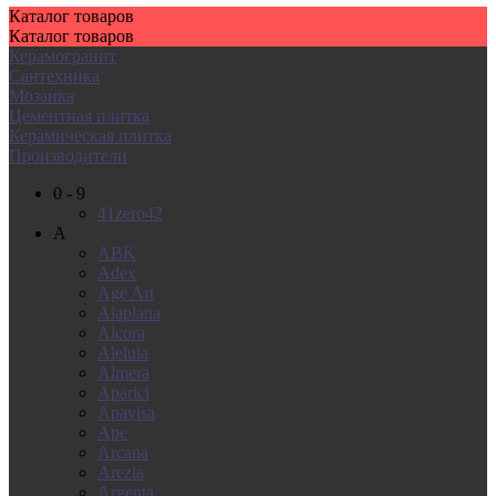
Каталог
товаров
Каталог
товаров
Керамогранит
Сантехника
Мозаика
Цементная плитка
Керамическая плитка
Производители
0 - 9
41zero42
A
ABK
Adex
Age Art
Alaplana
Alcora
Aleluia
Almera
Aparici
Apavisa
Ape
Arcana
Arezia
Argenta