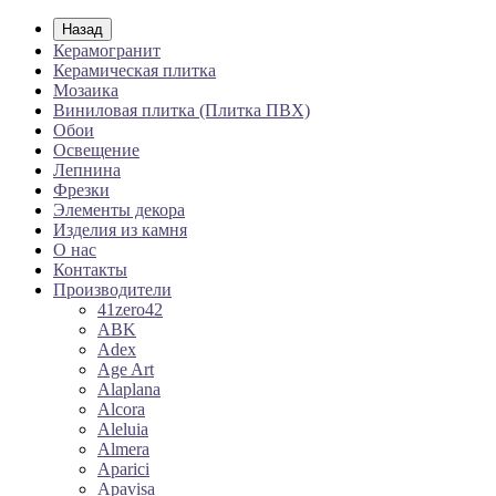
Назад
Керамогранит
Керамическая плитка
Мозаика
Виниловая плитка (Плитка ПВХ)
Обои
Освещение
Лепнина
Фрезки
Элементы декора
Изделия из камня
О нас
Контакты
Производители
41zero42
ABK
Adex
Age Art
Alaplana
Alcora
Aleluia
Almera
Aparici
Apavisa