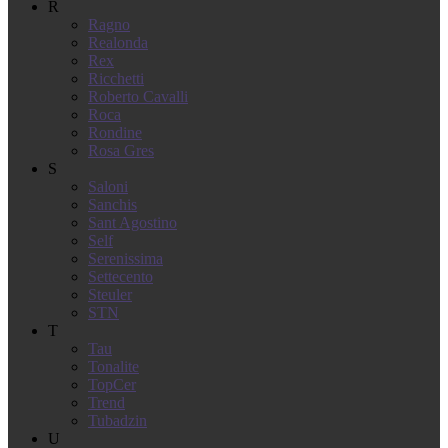
R
Ragno
Realonda
Rex
Ricchetti
Roberto Cavalli
Roca
Rondine
Rosa Gres
S
Saloni
Sanchis
Sant Agostino
Self
Serenissima
Settecento
Steuler
STN
T
Tau
Tonalite
TopCer
Trend
Tubadzin
U