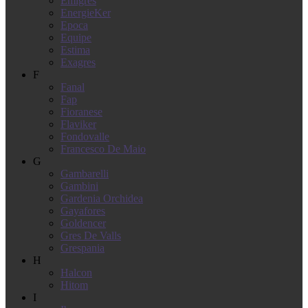
Emigres
EnergieKer
Epoca
Equipe
Estima
Exagres
F
Fanal
Fap
Fioranese
Flaviker
Fondovalle
Francesco De Maio
G
Gambarelli
Gambini
Gardenia Orchidea
Gayafores
Goldencer
Gres De Valls
Grespania
H
Halcon
Hitom
I