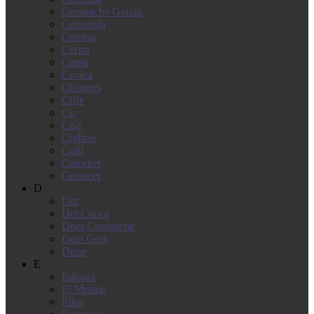
Ceramiche Grazia
Cerasarda
Cerdisa
Cerim
Cerpa
Cevica
Cicogres
Cifre
Cir
Cisa
Codicer
Colli
Colorker
Cristacer
D
Dar
Del Conca
Dom Ceramiche
Dual Gres
Dune
E
Edimax
El Molino
Elios