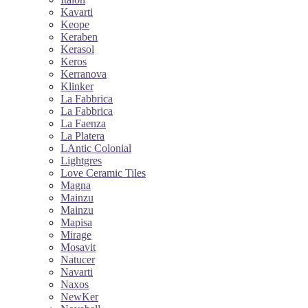
Kavarti
Keope
Keraben
Kerasol
Keros
Kerranova
Klinker
La Fabbrica
La Fabbrica
La Faenza
La Platera
LAntic Colonial
Lightgres
Love Ceramic Tiles
Magna
Mainzu
Mainzu
Mapisa
Mirage
Mosavit
Natucer
Navarti
Naxos
NewKer