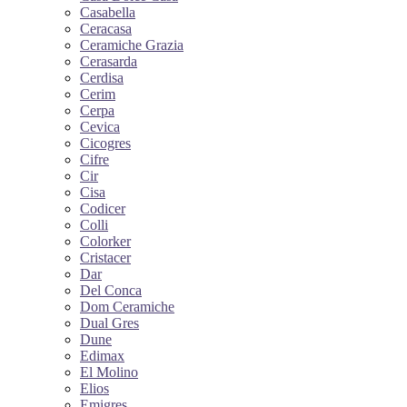
Casabella
Ceracasa
Ceramiche Grazia
Cerasarda
Cerdisa
Cerim
Cerpa
Cevica
Cicogres
Cifre
Cir
Cisa
Codicer
Colli
Colorker
Cristacer
Dar
Del Conca
Dom Ceramiche
Dual Gres
Dune
Edimax
El Molino
Elios
Emigres