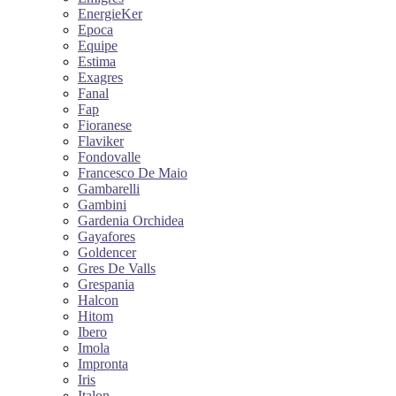
EnergieKer
Epoca
Equipe
Estima
Exagres
Fanal
Fap
Fioranese
Flaviker
Fondovalle
Francesco De Maio
Gambarelli
Gambini
Gardenia Orchidea
Gayafores
Goldencer
Gres De Valls
Grespania
Halcon
Hitom
Ibero
Imola
Impronta
Iris
Italon