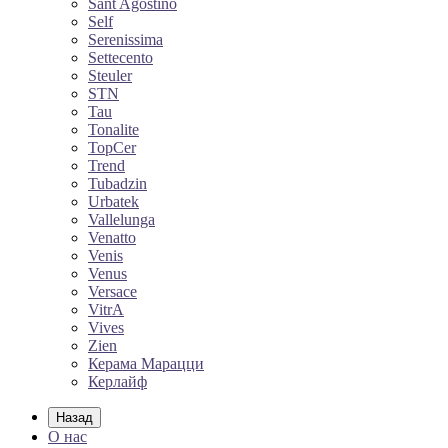
Sant Agostino
Self
Serenissima
Settecento
Steuler
STN
Tau
Tonalite
TopCer
Trend
Tubadzin
Urbatek
Vallelunga
Venatto
Venis
Venus
Versace
VitrA
Vives
Zien
Керама Марацци
Керлайф
Назад
О нас