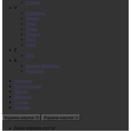
Urbatek
V
Vallelunga
Venatto
Venis
Venus
Versace
VitrA
Vives
Z
Zien
К
Керама Марацци
Керлайф
Новинки
Хиты продаж
Акции
Новости
Статьи
Отзывы
Корзина
покупок
: 0
Корзина
покупок
: 0
Ваша корзина пуста!