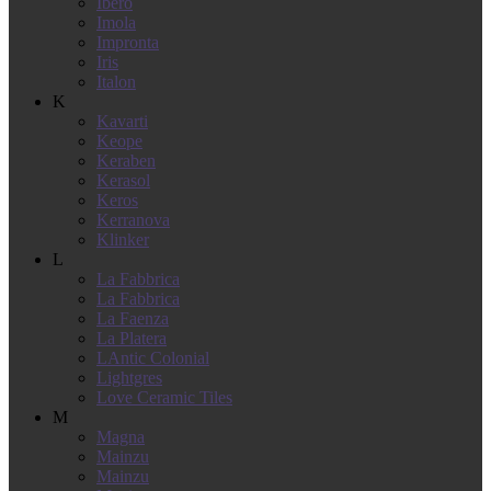
Ibero
Imola
Impronta
Iris
Italon
K
Kavarti
Keope
Keraben
Kerasol
Keros
Kerranova
Klinker
L
La Fabbrica
La Fabbrica
La Faenza
La Platera
LAntic Colonial
Lightgres
Love Ceramic Tiles
M
Magna
Mainzu
Mainzu