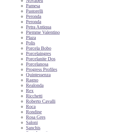
Novabell
Pamesa
Pastorelli
Peronda
Peronda
Petra Antiqua
Piemme Valentino
Plaza
Polis
Porcela Bobo
Porcelaingres
Porcelanite Dos
Porcelanosa
Progress Profiles
Quintessenza
Ragno
Realonda
Rex
Ricchetti
Roberto Cavalli
Roca
Rondine
Rosa Gres
Saloni
Sanchis