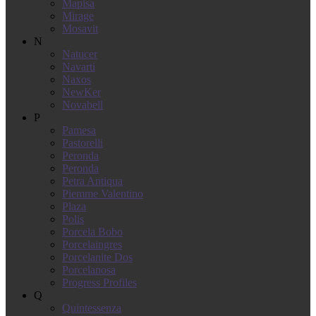
Mapisa
Mirage
Mosavit
N
Natucer
Navarti
Naxos
NewKer
Novabell
P
Pamesa
Pastorelli
Peronda
Peronda
Petra Antiqua
Piemme Valentino
Plaza
Polis
Porcela Bobo
Porcelaingres
Porcelanite Dos
Porcelanosa
Progress Profiles
Q
Quintessenza