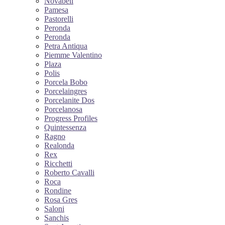
Novabell
Pamesa
Pastorelli
Peronda
Peronda
Petra Antiqua
Piemme Valentino
Plaza
Polis
Porcela Bobo
Porcelaingres
Porcelanite Dos
Porcelanosa
Progress Profiles
Quintessenza
Ragno
Realonda
Rex
Ricchetti
Roberto Cavalli
Roca
Rondine
Rosa Gres
Saloni
Sanchis