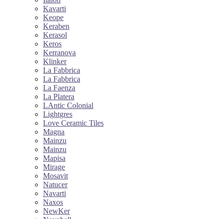
Kavarti
Keope
Keraben
Kerasol
Keros
Kerranova
Klinker
La Fabbrica
La Fabbrica
La Faenza
La Platera
LAntic Colonial
Lightgres
Love Ceramic Tiles
Magna
Mainzu
Mainzu
Mapisa
Mirage
Mosavit
Natucer
Navarti
Naxos
NewKer