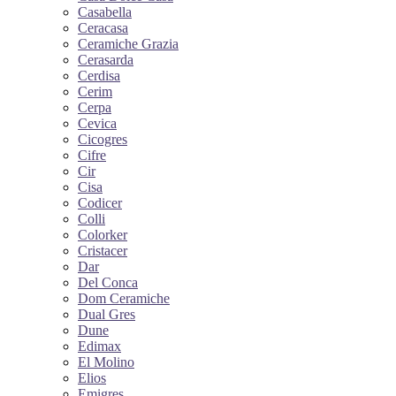
Casabella
Ceracasa
Ceramiche Grazia
Cerasarda
Cerdisa
Cerim
Cerpa
Cevica
Cicogres
Cifre
Cir
Cisa
Codicer
Colli
Colorker
Cristacer
Dar
Del Conca
Dom Ceramiche
Dual Gres
Dune
Edimax
El Molino
Elios
Emigres