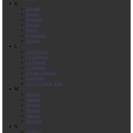
K
Kavarti
Keope
Keraben
Kerasol
Keros
Kerranova
Klinker
L
La Fabbrica
La Fabbrica
La Faenza
La Platera
LAntic Colonial
Lightgres
Love Ceramic Tiles
M
Magna
Mainzu
Mainzu
Mapisa
Mirage
Mosavit
N
Natucer