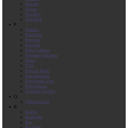
Navarti
Naxos
NewKer
Novabell
P
Pamesa
Pastorelli
Peronda
Peronda
Petra Antiqua
Piemme Valentino
Plaza
Polis
Porcela Bobo
Porcelaingres
Porcelanite Dos
Porcelanosa
Progress Profiles
Q
Quintessenza
R
Ragno
Realonda
Rex
Ricchetti