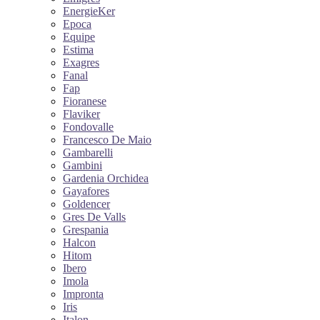
EnergieKer
Epoca
Equipe
Estima
Exagres
Fanal
Fap
Fioranese
Flaviker
Fondovalle
Francesco De Maio
Gambarelli
Gambini
Gardenia Orchidea
Gayafores
Goldencer
Gres De Valls
Grespania
Halcon
Hitom
Ibero
Imola
Impronta
Iris
Italon