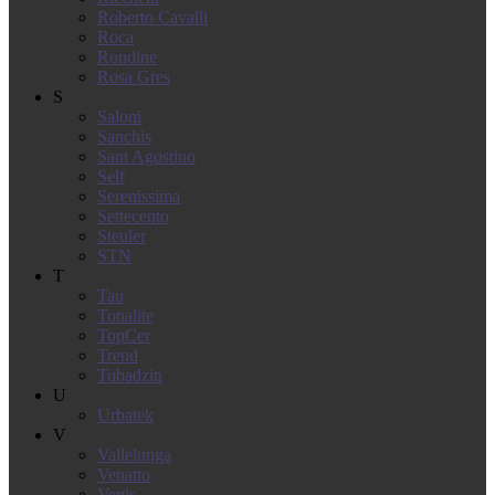
Roberto Cavalli
Roca
Rondine
Rosa Gres
S
Saloni
Sanchis
Sant Agostino
Self
Serenissima
Settecento
Steuler
STN
T
Tau
Tonalite
TopCer
Trend
Tubadzin
U
Urbatek
V
Vallelunga
Venatto
Venis