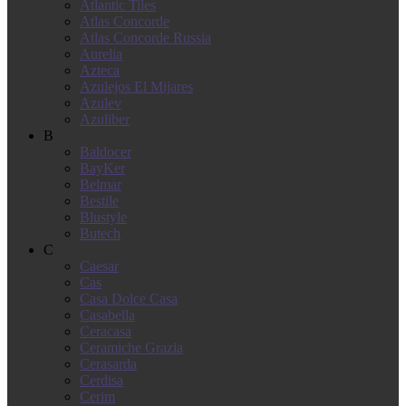
Atlantic Tiles
Atlas Concorde
Atlas Concorde Russia
Aurelia
Azteca
Azulejos El Mijares
Azulev
Azuliber
B
Baldocer
BayKer
Belmar
Bestile
Blustyle
Butech
C
Caesar
Cas
Casa Dolce Casa
Casabella
Ceracasa
Ceramiche Grazia
Cerasarda
Cerdisa
Cerim