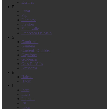
Exagres
F
Fanal
Fap
Fioranese
Flaviker
Fondovalle
Francesco De Maio
G
Gambarelli
Gambini
Gardenia Orchidea
Gayafores
Goldencer
Gres De Valls
Grespania
H
Halcon
Hitom
I
Ibero
Imola
Impronta
Iris
Italon