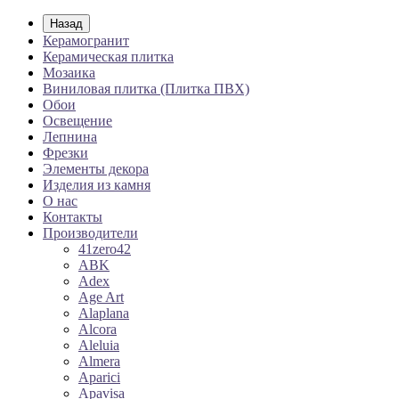
Назад
Керамогранит
Керамическая плитка
Мозаика
Виниловая плитка (Плитка ПВХ)
Обои
Освещение
Лепнина
Фрезки
Элементы декора
Изделия из камня
О нас
Контакты
Производители
41zero42
ABK
Adex
Age Art
Alaplana
Alcora
Aleluia
Almera
Aparici
Apavisa