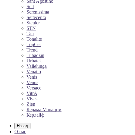
Sant Agostino
Self
Serenissima
Settecento
Steuler
STN
Tau
Tonalite
TopCer
Trend
Tubadzin
Urbatek
Vallelunga
Venatto
Venis
Venus
Versace
VitrA
Vives
Zien
Керама Марацци
Керлайф
Назад
О нас