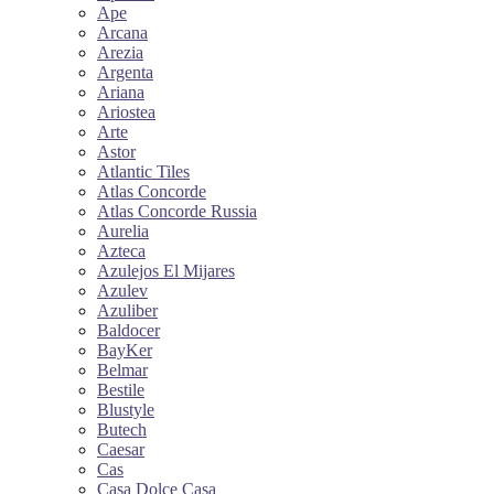
Ape
Arcana
Arezia
Argenta
Ariana
Ariostea
Arte
Astor
Atlantic Tiles
Atlas Concorde
Atlas Concorde Russia
Aurelia
Azteca
Azulejos El Mijares
Azulev
Azuliber
Baldocer
BayKer
Belmar
Bestile
Blustyle
Butech
Caesar
Cas
Casa Dolce Casa