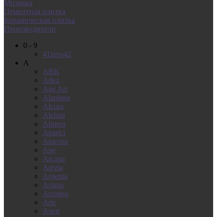
Мозаика
Цементная плитка
Керамическая плитка
Производители
0 - 9
41zero42
A
ABK
Adex
Age Art
Alaplana
Alcora
Aleluia
Almera
Aparici
Apavisa
Ape
Arcana
Arezia
Argenta
Ariana
Ariostea
Arte
Astor