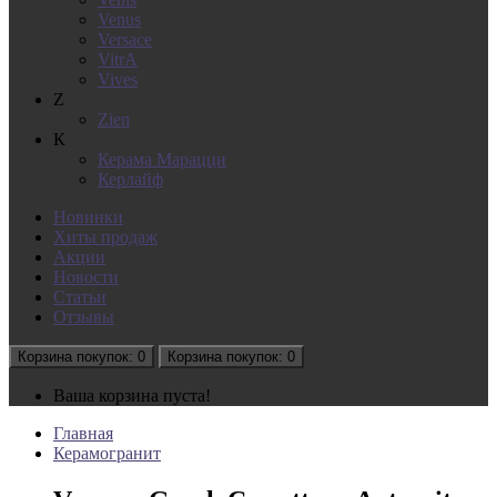
Venus
Versace
VitrA
Vives
Z
Zien
К
Керама Марацци
Керлайф
Новинки
Хиты продаж
Акции
Новости
Статьи
Отзывы
Корзина
покупок
: 0
Корзина
покупок
: 0
Ваша корзина пуста!
Главная
Керамогранит