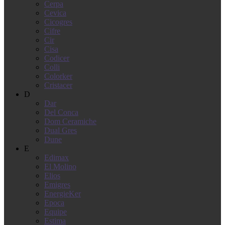
Cerpa
Cevica
Cicogres
Cifre
Cir
Cisa
Codicer
Colli
Colorker
Cristacer
D
Dar
Del Conca
Dom Ceramiche
Dual Gres
Dune
E
Edimax
El Molino
Elios
Emigres
EnergieKer
Epoca
Equipe
Estima