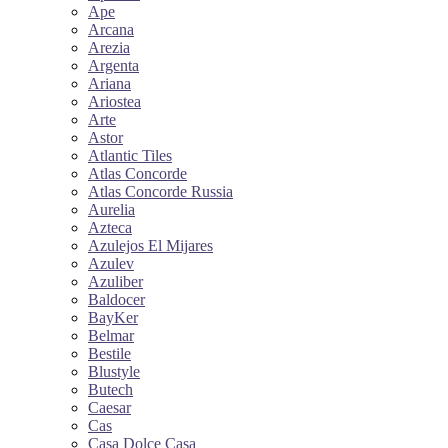
Ape
Arcana
Arezia
Argenta
Ariana
Ariostea
Arte
Astor
Atlantic Tiles
Atlas Concorde
Atlas Concorde Russia
Aurelia
Azteca
Azulejos El Mijares
Azulev
Azuliber
Baldocer
BayKer
Belmar
Bestile
Blustyle
Butech
Caesar
Cas
Casa Dolce Casa