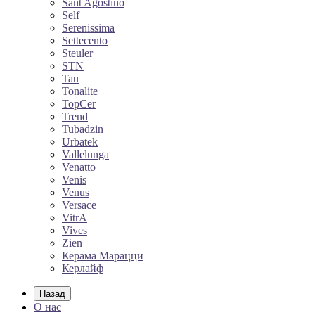
Sant Agostino
Self
Serenissima
Settecento
Steuler
STN
Tau
Tonalite
TopCer
Trend
Tubadzin
Urbatek
Vallelunga
Venatto
Venis
Venus
Versace
VitrA
Vives
Zien
Керама Марацци
Керлайф
Назад
О нас