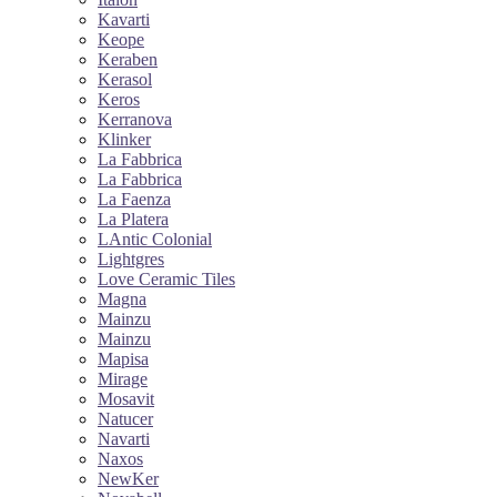
Kavarti
Keope
Keraben
Kerasol
Keros
Kerranova
Klinker
La Fabbrica
La Fabbrica
La Faenza
La Platera
LAntic Colonial
Lightgres
Love Ceramic Tiles
Magna
Mainzu
Mainzu
Mapisa
Mirage
Mosavit
Natucer
Navarti
Naxos
NewKer