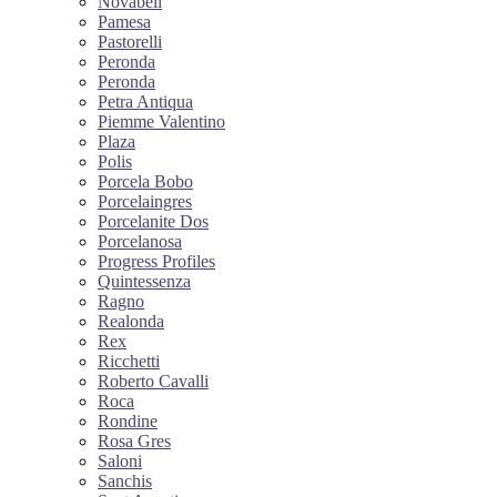
Novabell
Pamesa
Pastorelli
Peronda
Peronda
Petra Antiqua
Piemme Valentino
Plaza
Polis
Porcela Bobo
Porcelaingres
Porcelanite Dos
Porcelanosa
Progress Profiles
Quintessenza
Ragno
Realonda
Rex
Ricchetti
Roberto Cavalli
Roca
Rondine
Rosa Gres
Saloni
Sanchis