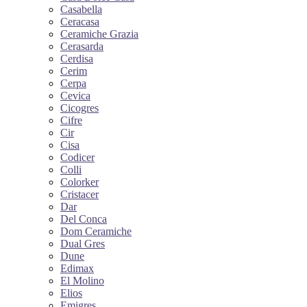
Casabella
Ceracasa
Ceramiche Grazia
Cerasarda
Cerdisa
Cerim
Cerpa
Cevica
Cicogres
Cifre
Cir
Cisa
Codicer
Colli
Colorker
Cristacer
Dar
Del Conca
Dom Ceramiche
Dual Gres
Dune
Edimax
El Molino
Elios
Emigres