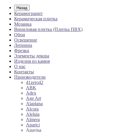
Назад
Керамогранит
Керамическая плитка
Мозаика
Виниловая плитка (Плитка ПВХ)
Обои
Освещение
Лепнина
Фрезки
Элементы декора
Изделия из камня
О нас
Контакты
Производители
41zero42
ABK
Adex
Age Art
Alaplana
Alcora
Aleluia
Almera
Aparici
Apavisa