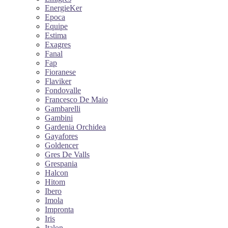
EnergieKer
Epoca
Equipe
Estima
Exagres
Fanal
Fap
Fioranese
Flaviker
Fondovalle
Francesco De Maio
Gambarelli
Gambini
Gardenia Orchidea
Gayafores
Goldencer
Gres De Valls
Grespania
Halcon
Hitom
Ibero
Imola
Impronta
Iris
Italon