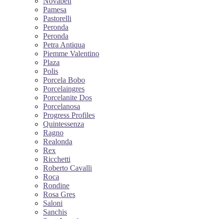
Novabell
Pamesa
Pastorelli
Peronda
Peronda
Petra Antiqua
Piemme Valentino
Plaza
Polis
Porcela Bobo
Porcelaingres
Porcelanite Dos
Porcelanosa
Progress Profiles
Quintessenza
Ragno
Realonda
Rex
Ricchetti
Roberto Cavalli
Roca
Rondine
Rosa Gres
Saloni
Sanchis