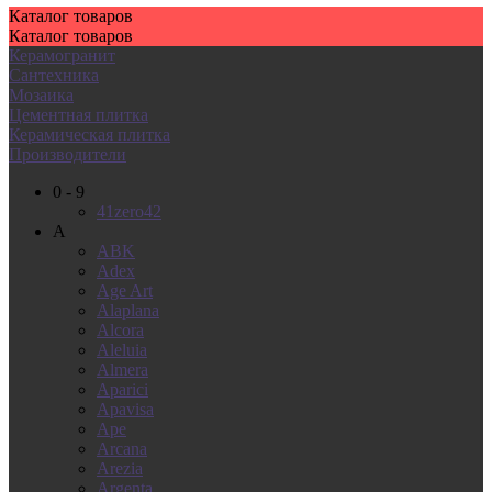
Каталог
товаров
Каталог
товаров
Керамогранит
Сантехника
Мозаика
Цементная плитка
Керамическая плитка
Производители
0 - 9
41zero42
A
ABK
Adex
Age Art
Alaplana
Alcora
Aleluia
Almera
Aparici
Apavisa
Ape
Arcana
Arezia
Argenta