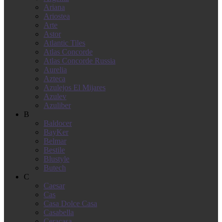
Ariana
Ariostea
Arte
Astor
Atlantic Tiles
Atlas Concorde
Atlas Concorde Russia
Aurelia
Azteca
Azulejos El Mijares
Azulev
Azuliber
B
Baldocer
BayKer
Belmar
Bestile
Blustyle
Butech
C
Caesar
Cas
Casa Dolce Casa
Casabella
Ceracasa