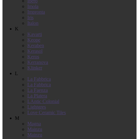
Ibero
Imola
Impronta
Iris
Italon
K
Kavarti
Keope
Keraben
Kerasol
Keros
Kerranova
Klinker
L
La Fabbrica
La Fabbrica
La Faenza
La Platera
LAntic Colonial
Lightgres
Love Ceramic Tiles
M
Magna
Mainzu
Mainzu