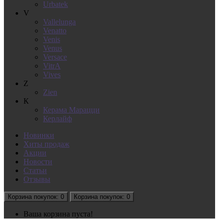
Urbatek
V
Vallelunga
Venatto
Venis
Venus
Versace
VitrA
Vives
Z
Zien
К
Керама Марацци
Керлайф
Новинки
Хиты продаж
Акции
Новости
Статьи
Отзывы
Корзина
покупок
: 0
Корзина
покупок
: 0
Ваша корзина пуста!