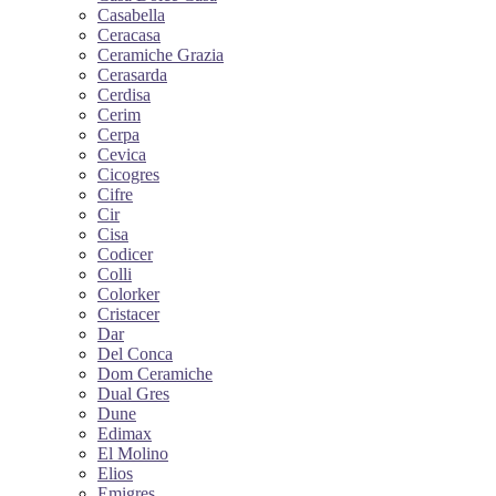
Casabella
Ceracasa
Ceramiche Grazia
Cerasarda
Cerdisa
Cerim
Cerpa
Cevica
Cicogres
Cifre
Cir
Cisa
Codicer
Colli
Colorker
Cristacer
Dar
Del Conca
Dom Ceramiche
Dual Gres
Dune
Edimax
El Molino
Elios
Emigres