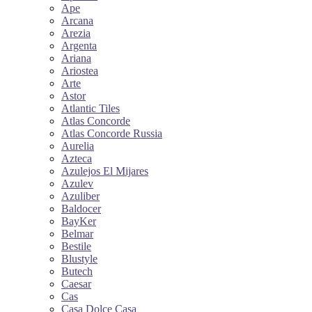
Ape
Arcana
Arezia
Argenta
Ariana
Ariostea
Arte
Astor
Atlantic Tiles
Atlas Concorde
Atlas Concorde Russia
Aurelia
Azteca
Azulejos El Mijares
Azulev
Azuliber
Baldocer
BayKer
Belmar
Bestile
Blustyle
Butech
Caesar
Cas
Casa Dolce Casa