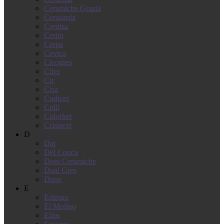
Ceramiche Grazia
Cerasarda
Cerdisa
Cerim
Cerpa
Cevica
Cicogres
Cifre
Cir
Cisa
Codicer
Colli
Colorker
Cristacer
D
Dar
Del Conca
Dom Ceramiche
Dual Gres
Dune
E
Edimax
El Molino
Elios