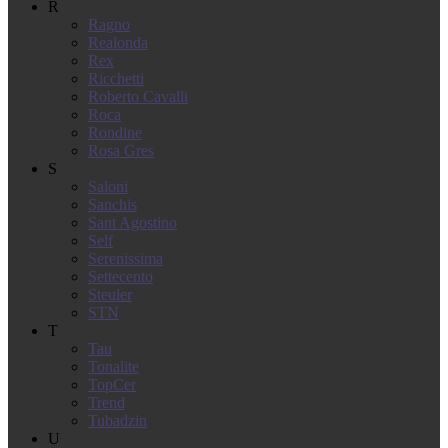
R
Ragno
Realonda
Rex
Ricchetti
Roberto Cavalli
Roca
Rondine
Rosa Gres
S
Saloni
Sanchis
Sant Agostino
Self
Serenissima
Settecento
Steuler
STN
T
Tau
Tonalite
TopCer
Trend
Tubadzin
U