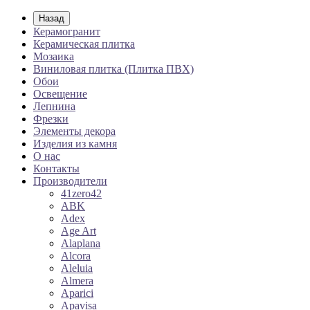
Назад
Керамогранит
Керамическая плитка
Мозаика
Виниловая плитка (Плитка ПВХ)
Обои
Освещение
Лепнина
Фрезки
Элементы декора
Изделия из камня
О нас
Контакты
Производители
41zero42
ABK
Adex
Age Art
Alaplana
Alcora
Aleluia
Almera
Aparici
Apavisa