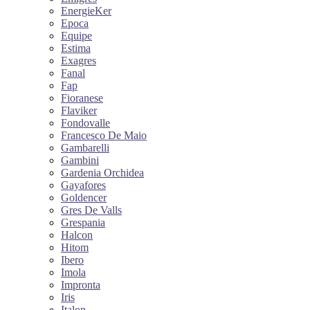
EnergieKer
Epoca
Equipe
Estima
Exagres
Fanal
Fap
Fioranese
Flaviker
Fondovalle
Francesco De Maio
Gambarelli
Gambini
Gardenia Orchidea
Gayafores
Goldencer
Gres De Valls
Grespania
Halcon
Hitom
Ibero
Imola
Impronta
Iris
Italon