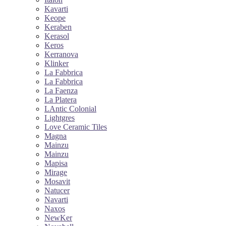
Kavarti
Keope
Keraben
Kerasol
Keros
Kerranova
Klinker
La Fabbrica
La Fabbrica
La Faenza
La Platera
LAntic Colonial
Lightgres
Love Ceramic Tiles
Magna
Mainzu
Mainzu
Mapisa
Mirage
Mosavit
Natucer
Navarti
Naxos
NewKer