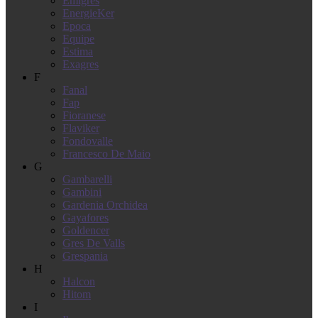
Emigres
EnergieKer
Epoca
Equipe
Estima
Exagres
F
Fanal
Fap
Fioranese
Flaviker
Fondovalle
Francesco De Maio
G
Gambarelli
Gambini
Gardenia Orchidea
Gayafores
Goldencer
Gres De Valls
Grespania
H
Halcon
Hitom
I