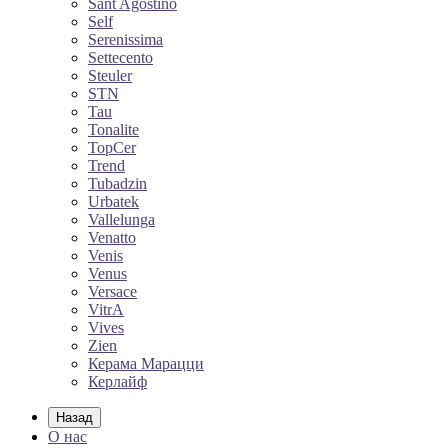
Sant Agostino
Self
Serenissima
Settecento
Steuler
STN
Tau
Tonalite
TopCer
Trend
Tubadzin
Urbatek
Vallelunga
Venatto
Venis
Venus
Versace
VitrA
Vives
Zien
Керама Марацци
Керлайф
Назад
О нас