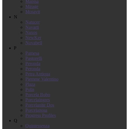
Mapisa
Mirage
Mosavit
N
Natucer
Navarti
Naxos
NewKer
Novabell
P
Pamesa
Pastorelli
Peronda
Peronda
Petra Antiqua
Piemme Valentino
Plaza
Polis
Porcela Bobo
Porcelaingres
Porcelanite Dos
Porcelanosa
Progress Profiles
Q
Quintessenza