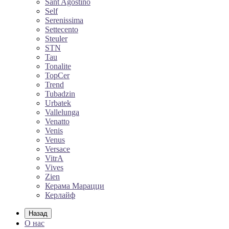
Sant Agostino
Self
Serenissima
Settecento
Steuler
STN
Tau
Tonalite
TopCer
Trend
Tubadzin
Urbatek
Vallelunga
Venatto
Venis
Venus
Versace
VitrA
Vives
Zien
Керама Марацци
Керлайф
Назад
О нас