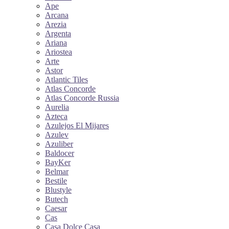
Ape
Arcana
Arezia
Argenta
Ariana
Ariostea
Arte
Astor
Atlantic Tiles
Atlas Concorde
Atlas Concorde Russia
Aurelia
Azteca
Azulejos El Mijares
Azulev
Azuliber
Baldocer
BayKer
Belmar
Bestile
Blustyle
Butech
Caesar
Cas
Casa Dolce Casa