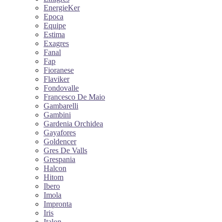
EnergieKer
Epoca
Equipe
Estima
Exagres
Fanal
Fap
Fioranese
Flaviker
Fondovalle
Francesco De Maio
Gambarelli
Gambini
Gardenia Orchidea
Gayafores
Goldencer
Gres De Valls
Grespania
Halcon
Hitom
Ibero
Imola
Impronta
Iris
Italon