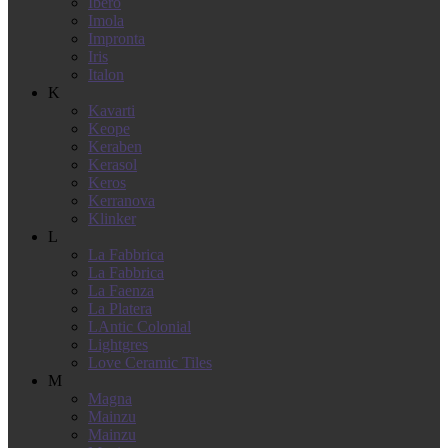
Ibero
Imola
Impronta
Iris
Italon
K
Kavarti
Keope
Keraben
Kerasol
Keros
Kerranova
Klinker
L
La Fabbrica
La Fabbrica
La Faenza
La Platera
LAntic Colonial
Lightgres
Love Ceramic Tiles
M
Magna
Mainzu
Mainzu