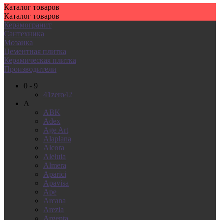
Каталог
товаров
Каталог
товаров
Керамогранит
Сантехника
Мозаика
Цементная плитка
Керамическая плитка
Производители
0 - 9
41zero42
A
ABK
Adex
Age Art
Alaplana
Alcora
Aleluia
Almera
Aparici
Apavisa
Ape
Arcana
Arezia
Argenta