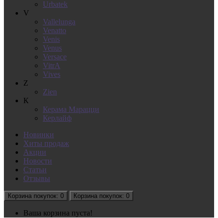
Urbatek
V
Vallelunga
Venatto
Venis
Venus
Versace
VitrA
Vives
Z
Zien
К
Керама Марацци
Керлайф
Новинки
Хиты продаж
Акции
Новости
Статьи
Отзывы
Корзина
покупок
: 0
Корзина
покупок
: 0
Ваша корзина пуста!