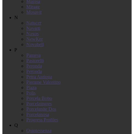
Mapisa
Mirage
Mosavit
N
Natucer
Navarti
Naxos
NewKer
Novabell
P
Pamesa
Pastorelli
Peronda
Peronda
Petra Antiqua
Piemme Valentino
Plaza
Polis
Porcela Bobo
Porcelaingres
Porcelanite Dos
Porcelanosa
Progress Profiles
Q
Quintessenza