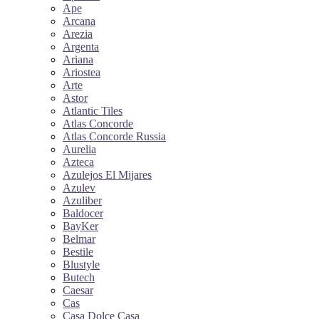
Ape
Arcana
Arezia
Argenta
Ariana
Ariostea
Arte
Astor
Atlantic Tiles
Atlas Concorde
Atlas Concorde Russia
Aurelia
Azteca
Azulejos El Mijares
Azulev
Azuliber
Baldocer
BayKer
Belmar
Bestile
Blustyle
Butech
Caesar
Cas
Casa Dolce Casa