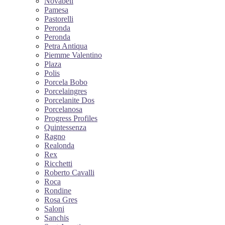
Novabell
Pamesa
Pastorelli
Peronda
Peronda
Petra Antiqua
Piemme Valentino
Plaza
Polis
Porcela Bobo
Porcelaingres
Porcelanite Dos
Porcelanosa
Progress Profiles
Quintessenza
Ragno
Realonda
Rex
Ricchetti
Roberto Cavalli
Roca
Rondine
Rosa Gres
Saloni
Sanchis