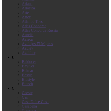
Ariana
Ariostea
Arte
Astor
Atlantic Tiles
Atlas Concorde
Atlas Concorde Russia
Aurelia
Azteca
Azulejos El Mijares
Azulev
Azuliber
B
Baldocer
BayKer
Belmar
Bestile
Blustyle
Butech
C
Caesar
Cas
Casa Dolce Casa
Casabella
Ceracasa