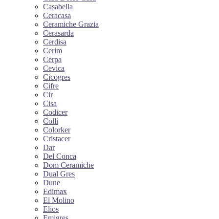
Casabella
Ceracasa
Ceramiche Grazia
Cerasarda
Cerdisa
Cerim
Cerpa
Cevica
Cicogres
Cifre
Cir
Cisa
Codicer
Colli
Colorker
Cristacer
Dar
Del Conca
Dom Ceramiche
Dual Gres
Dune
Edimax
El Molino
Elios
Emigres