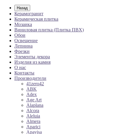
Назад
Керамогранит
Керамическая плитка
Мозаика
Виниловая плитка (Плитка ПВХ)
Обои
Освещение
Лепнина
Фрезки
Элементы декора
Изделия из камня
О нас
Контакты
Производители
41zero42
ABK
Adex
Age Art
Alaplana
Alcora
Aleluia
Almera
Aparici
Apavisa