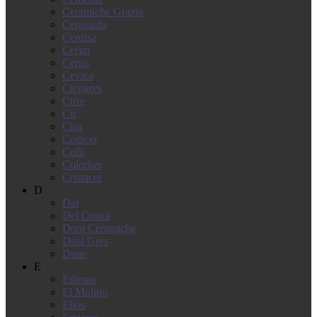
Ceramiche Grazia
Cerasarda
Cerdisa
Cerim
Cerpa
Cevica
Cicogres
Cifre
Cir
Cisa
Codicer
Colli
Colorker
Cristacer
D
Dar
Del Conca
Dom Ceramiche
Dual Gres
Dune
E
Edimax
El Molino
Elios