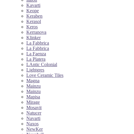
Kavarti
Keope
Keraben
Kerasol
Keros
Kerranova
Klinker
La Fabbrica
La Fabbrica
La Faenza
La Platera
LAntic Colonial
Lightgres
Love Ceramic Tiles
Magna
Mainzu
Mainzu
Mapisa
Mirage
Mosavit
Natucer
Navarti
Naxos
NewKer