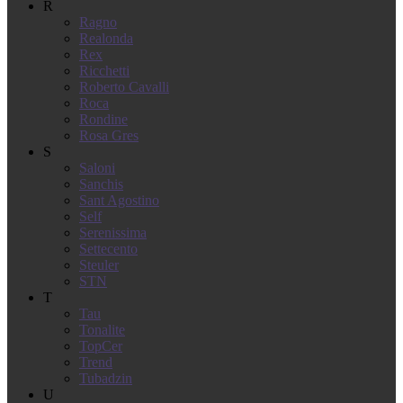
R
Ragno
Realonda
Rex
Ricchetti
Roberto Cavalli
Roca
Rondine
Rosa Gres
S
Saloni
Sanchis
Sant Agostino
Self
Serenissima
Settecento
Steuler
STN
T
Tau
Tonalite
TopCer
Trend
Tubadzin
U