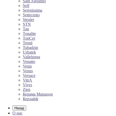
Sant Agostino
Self
Serenissima
Settecento
Steuler
STN
Tau
Tonalite
TopCer
Trend
Tubadzin
Urbatek
Vallelunga
Venatto
Venis
Venus
Versace
VitrA
Vives
Zien
Керама Марацци
Керлайф
Назад
О нас