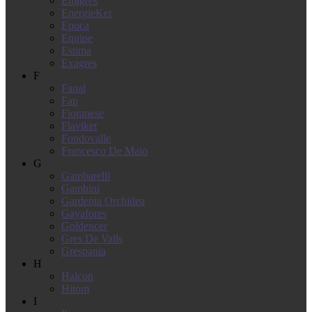
Emigres
EnergieKer
Epoca
Equipe
Estima
Exagres
F
Fanal
Fap
Fioranese
Flaviker
Fondovalle
Francesco De Maio
G
Gambarelli
Gambini
Gardenia Orchidea
Gayafores
Goldencer
Gres De Valls
Grespania
H
Halcon
Hitom
I