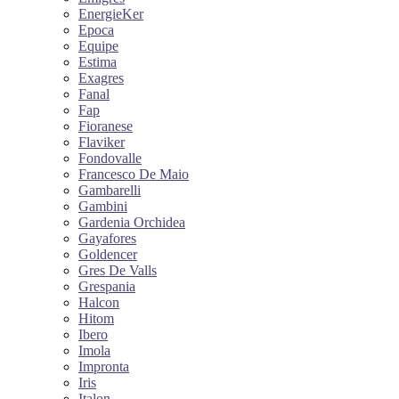
EnergieKer
Epoca
Equipe
Estima
Exagres
Fanal
Fap
Fioranese
Flaviker
Fondovalle
Francesco De Maio
Gambarelli
Gambini
Gardenia Orchidea
Gayafores
Goldencer
Gres De Valls
Grespania
Halcon
Hitom
Ibero
Imola
Impronta
Iris
Italon