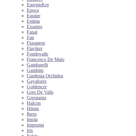
EnergieKer
Epoca
Equipe
Estima
Exagres
Fanal
Fap
Fioranese
Flaviker
Fondovalle
Francesco De Maio
Gambarelli
Gambini
Gardenia Orchidea
Gayafores
Goldencer
Gres De Valls
Grespania
Halcon
Hitom
Ibero
Imola
Impronta
Iris
Italon