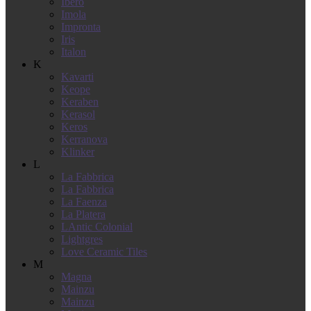
Ibero
Imola
Impronta
Iris
Italon
K
Kavarti
Keope
Keraben
Kerasol
Keros
Kerranova
Klinker
L
La Fabbrica
La Fabbrica
La Faenza
La Platera
LAntic Colonial
Lightgres
Love Ceramic Tiles
M
Magna
Mainzu
Mainzu