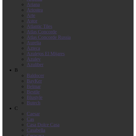
Ariana
Ariostea
Arte
Astor
Atlantic Tiles
Atlas Concorde
Atlas Concorde Russia
Aurelia
Azteca
Azulejos El Mijares
Azulev
Azuliber
B
Baldocer
BayKer
Belmar
Bestile
Blustyle
Butech
C
Caesar
Cas
Casa Dolce Casa
Casabella
Ceracasa