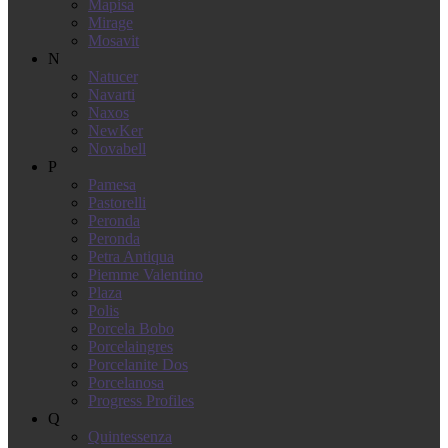
Mapisa
Mirage
Mosavit
N
Natucer
Navarti
Naxos
NewKer
Novabell
P
Pamesa
Pastorelli
Peronda
Peronda
Petra Antiqua
Piemme Valentino
Plaza
Polis
Porcela Bobo
Porcelaingres
Porcelanite Dos
Porcelanosa
Progress Profiles
Q
Quintessenza