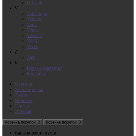
Urbatek
V
Vallelunga
Venatto
Venis
Venus
Versace
VitrA
Vives
Z
Zien
К
Керама Марацци
Керлайф
Новинки
Хиты продаж
Акции
Новости
Статьи
Отзывы
Корзина
покупок
: 0
Корзина
покупок
: 0
Ваша корзина пуста!