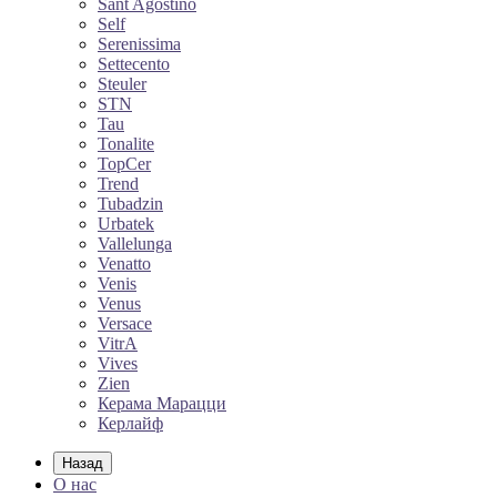
Sant Agostino
Self
Serenissima
Settecento
Steuler
STN
Tau
Tonalite
TopCer
Trend
Tubadzin
Urbatek
Vallelunga
Venatto
Venis
Venus
Versace
VitrA
Vives
Zien
Керама Марацци
Керлайф
Назад
О нас