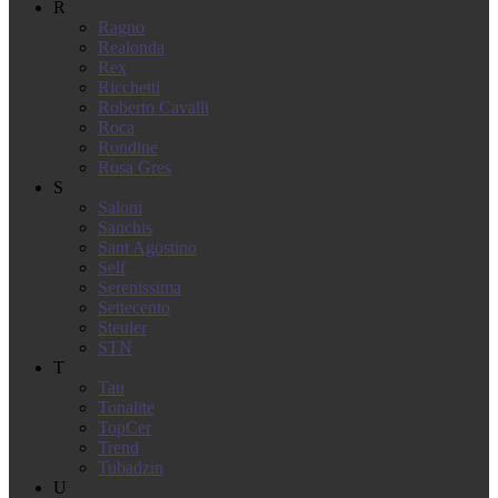
R
Ragno
Realonda
Rex
Ricchetti
Roberto Cavalli
Roca
Rondine
Rosa Gres
S
Saloni
Sanchis
Sant Agostino
Self
Serenissima
Settecento
Steuler
STN
T
Tau
Tonalite
TopCer
Trend
Tubadzin
U