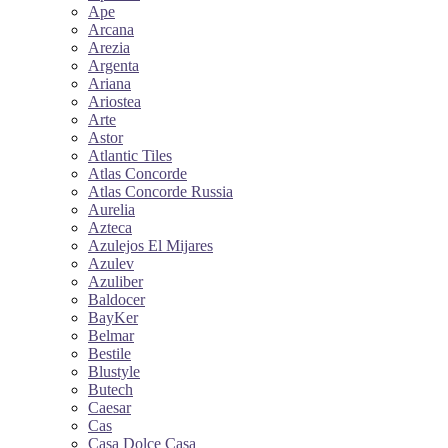
Ape
Arcana
Arezia
Argenta
Ariana
Ariostea
Arte
Astor
Atlantic Tiles
Atlas Concorde
Atlas Concorde Russia
Aurelia
Azteca
Azulejos El Mijares
Azulev
Azuliber
Baldocer
BayKer
Belmar
Bestile
Blustyle
Butech
Caesar
Cas
Casa Dolce Casa