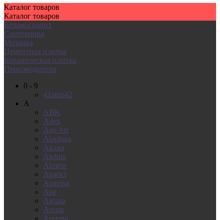
Каталог
товаров
Каталог
товаров
Керамогранит
Сантехника
Мозаика
Цементная плитка
Керамическая плитка
Производители
0 - 9
41zero42
A
ABK
Adex
Age Art
Alaplana
Alcora
Aleluia
Almera
Aparici
Apavisa
Ape
Arcana
Arezia
Argenta