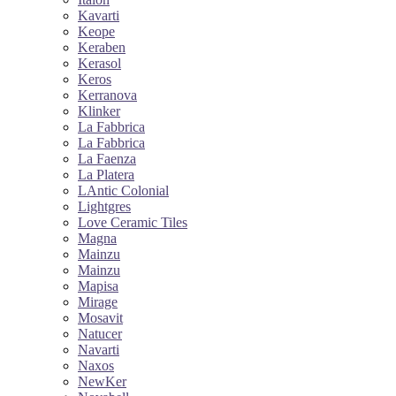
Kavarti
Keope
Keraben
Kerasol
Keros
Kerranova
Klinker
La Fabbrica
La Fabbrica
La Faenza
La Platera
LAntic Colonial
Lightgres
Love Ceramic Tiles
Magna
Mainzu
Mainzu
Mapisa
Mirage
Mosavit
Natucer
Navarti
Naxos
NewKer