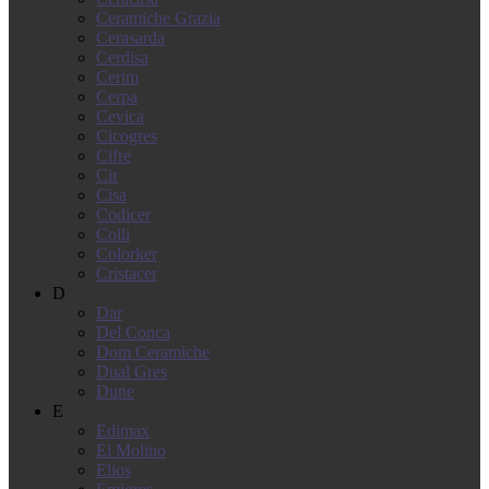
Ceramiche Grazia
Cerasarda
Cerdisa
Cerim
Cerpa
Cevica
Cicogres
Cifre
Cir
Cisa
Codicer
Colli
Colorker
Cristacer
D
Dar
Del Conca
Dom Ceramiche
Dual Gres
Dune
E
Edimax
El Molino
Elios