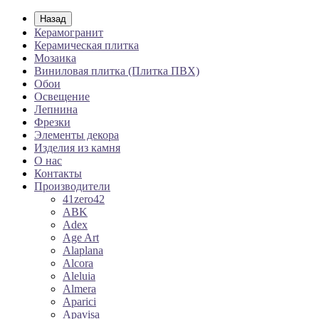
Назад
Керамогранит
Керамическая плитка
Мозаика
Виниловая плитка (Плитка ПВХ)
Обои
Освещение
Лепнина
Фрезки
Элементы декора
Изделия из камня
О нас
Контакты
Производители
41zero42
ABK
Adex
Age Art
Alaplana
Alcora
Aleluia
Almera
Aparici
Apavisa