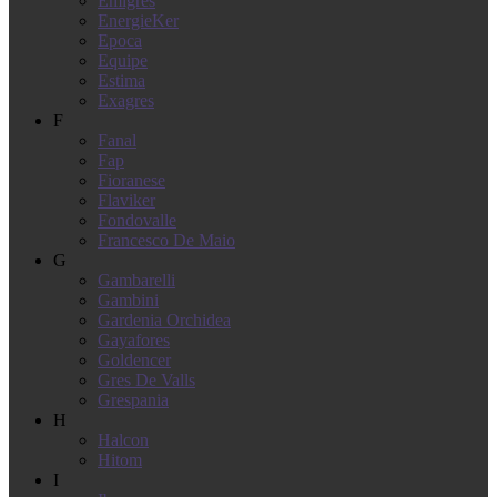
Emigres
EnergieKer
Epoca
Equipe
Estima
Exagres
F
Fanal
Fap
Fioranese
Flaviker
Fondovalle
Francesco De Maio
G
Gambarelli
Gambini
Gardenia Orchidea
Gayafores
Goldencer
Gres De Valls
Grespania
H
Halcon
Hitom
I