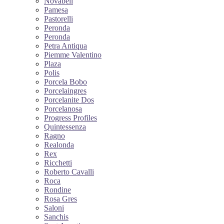
Novabell
Pamesa
Pastorelli
Peronda
Peronda
Petra Antiqua
Piemme Valentino
Plaza
Polis
Porcela Bobo
Porcelaingres
Porcelanite Dos
Porcelanosa
Progress Profiles
Quintessenza
Ragno
Realonda
Rex
Ricchetti
Roberto Cavalli
Roca
Rondine
Rosa Gres
Saloni
Sanchis