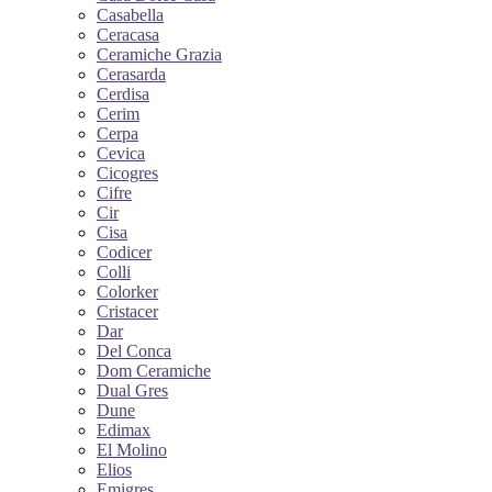
Casabella
Ceracasa
Ceramiche Grazia
Cerasarda
Cerdisa
Cerim
Cerpa
Cevica
Cicogres
Cifre
Cir
Cisa
Codicer
Colli
Colorker
Cristacer
Dar
Del Conca
Dom Ceramiche
Dual Gres
Dune
Edimax
El Molino
Elios
Emigres