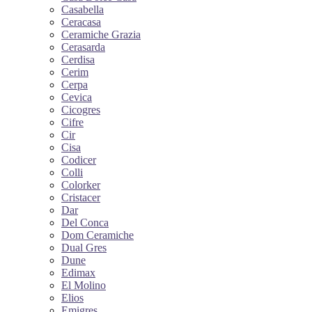
Casabella
Ceracasa
Ceramiche Grazia
Cerasarda
Cerdisa
Cerim
Cerpa
Cevica
Cicogres
Cifre
Cir
Cisa
Codicer
Colli
Colorker
Cristacer
Dar
Del Conca
Dom Ceramiche
Dual Gres
Dune
Edimax
El Molino
Elios
Emigres