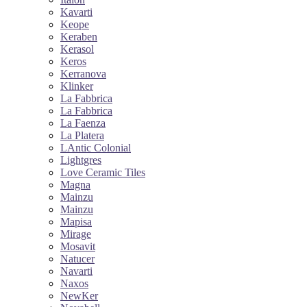
Kavarti
Keope
Keraben
Kerasol
Keros
Kerranova
Klinker
La Fabbrica
La Fabbrica
La Faenza
La Platera
LAntic Colonial
Lightgres
Love Ceramic Tiles
Magna
Mainzu
Mainzu
Mapisa
Mirage
Mosavit
Natucer
Navarti
Naxos
NewKer