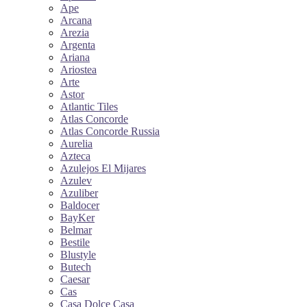
Ape
Arcana
Arezia
Argenta
Ariana
Ariostea
Arte
Astor
Atlantic Tiles
Atlas Concorde
Atlas Concorde Russia
Aurelia
Azteca
Azulejos El Mijares
Azulev
Azuliber
Baldocer
BayKer
Belmar
Bestile
Blustyle
Butech
Caesar
Cas
Casa Dolce Casa