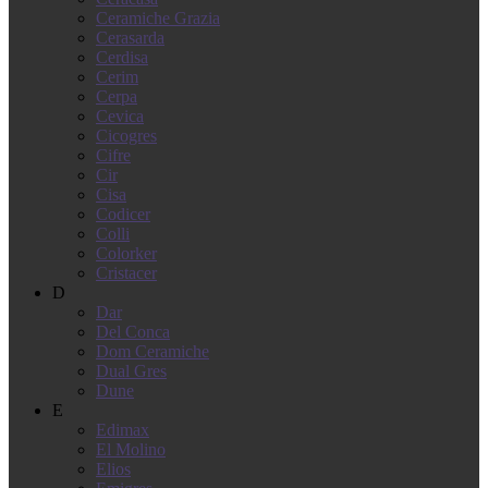
Ceramiche Grazia
Cerasarda
Cerdisa
Cerim
Cerpa
Cevica
Cicogres
Cifre
Cir
Cisa
Codicer
Colli
Colorker
Cristacer
D
Dar
Del Conca
Dom Ceramiche
Dual Gres
Dune
E
Edimax
El Molino
Elios