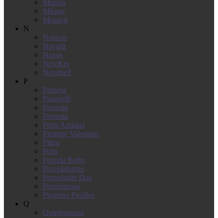
Mapisa
Mirage
Mosavit
N
Natucer
Navarti
Naxos
NewKer
Novabell
P
Pamesa
Pastorelli
Peronda
Peronda
Petra Antiqua
Piemme Valentino
Plaza
Polis
Porcela Bobo
Porcelaingres
Porcelanite Dos
Porcelanosa
Progress Profiles
Q
Quintessenza