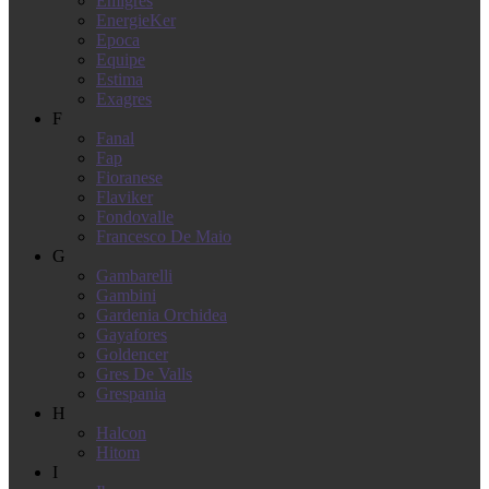
Emigres
EnergieKer
Epoca
Equipe
Estima
Exagres
F
Fanal
Fap
Fioranese
Flaviker
Fondovalle
Francesco De Maio
G
Gambarelli
Gambini
Gardenia Orchidea
Gayafores
Goldencer
Gres De Valls
Grespania
H
Halcon
Hitom
I