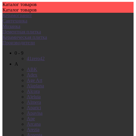
Каталог
товаров
Каталог
товаров
Керамогранит
Сантехника
Мозаика
Цементная плитка
Керамическая плитка
Производители
0 - 9
41zero42
A
ABK
Adex
Age Art
Alaplana
Alcora
Aleluia
Almera
Aparici
Apavisa
Ape
Arcana
Arezia
Argenta