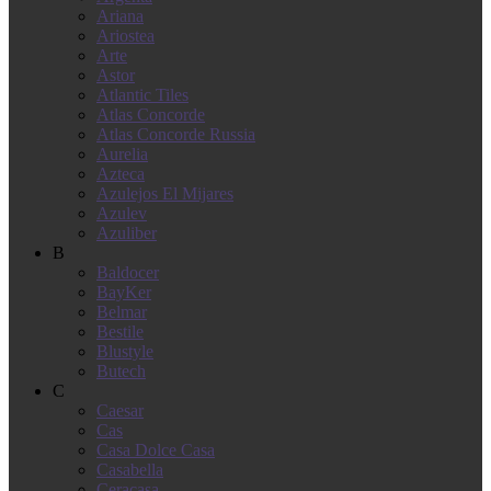
Ariana
Ariostea
Arte
Astor
Atlantic Tiles
Atlas Concorde
Atlas Concorde Russia
Aurelia
Azteca
Azulejos El Mijares
Azulev
Azuliber
B
Baldocer
BayKer
Belmar
Bestile
Blustyle
Butech
C
Caesar
Cas
Casa Dolce Casa
Casabella
Ceracasa