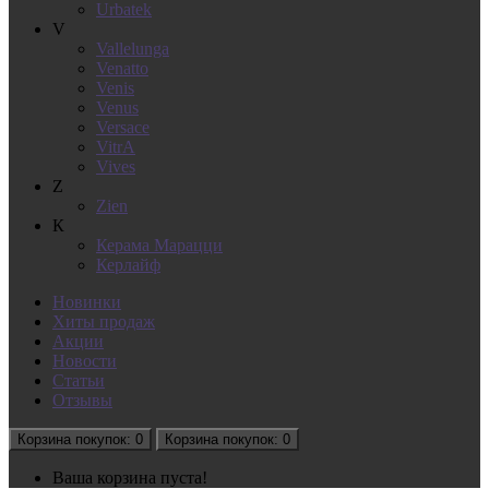
Urbatek
V
Vallelunga
Venatto
Venis
Venus
Versace
VitrA
Vives
Z
Zien
К
Керама Марацци
Керлайф
Новинки
Хиты продаж
Акции
Новости
Статьи
Отзывы
Корзина
покупок
: 0
Корзина
покупок
: 0
Ваша корзина пуста!