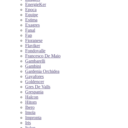
EnergieKer
Epoca
Equipe
Estima
Exagres
Fanal
Fap
Fioranese
Flaviker
Fondovalle
Francesco De Maio
Gambarelli
Gambini
Gardenia Orchidea
Gayafores
Goldencer
Gres De Valls
Grespania
Halcon
Hitom
Ibero
Imola
Impronta
Iris
Italon