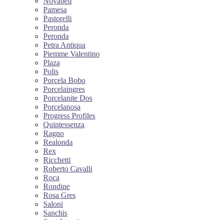
Novabell
Pamesa
Pastorelli
Peronda
Peronda
Petra Antiqua
Piemme Valentino
Plaza
Polis
Porcela Bobo
Porcelaingres
Porcelanite Dos
Porcelanosa
Progress Profiles
Quintessenza
Ragno
Realonda
Rex
Ricchetti
Roberto Cavalli
Roca
Rondine
Rosa Gres
Saloni
Sanchis