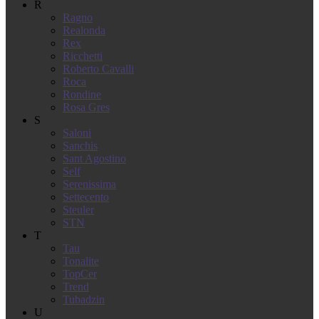
R
Ragno
Realonda
Rex
Ricchetti
Roberto Cavalli
Roca
Rondine
Rosa Gres
S
Saloni
Sanchis
Sant Agostino
Self
Serenissima
Settecento
Steuler
STN
T
Tau
Tonalite
TopCer
Trend
Tubadzin
U