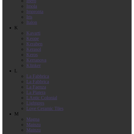
Ibero
Imola
Impronta
Iris
Italon
K
Kavarti
Keope
Keraben
Kerasol
Keros
Kerranova
Klinker
L
La Fabbrica
La Fabbrica
La Faenza
La Platera
LAntic Colonial
Lightgres
Love Ceramic Tiles
M
Magna
Mainzu
Mainzu