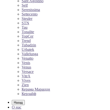
Sant Agostino
Self
Serenissima
Settecento
Steuler
STN
Tau
Tonalite
TopCer
Trend
Tubadzin
Urbatek
Vallelunga
Venatto
Venis
Venus
Versace
VitrA
Vives
Zien
Керама Марацци
Керлайф
Назад
О нас