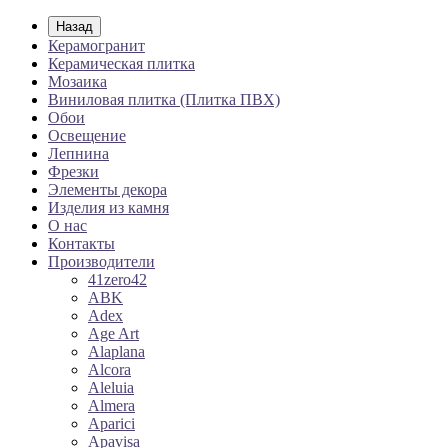
Назад
Керамогранит
Керамическая плитка
Мозаика
Виниловая плитка (Плитка ПВХ)
Обои
Освещение
Лепнина
Фрезки
Элементы декора
Изделия из камня
О нас
Контакты
Производители
41zero42
ABK
Adex
Age Art
Alaplana
Alcora
Aleluia
Almera
Aparici
Apavisa